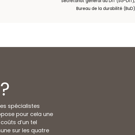
Secrétariat général du DIT (SG-DIT),
Bureau de la durabilité (BuD)
s
?
s spécialistes
propose pour cela une
coûts d’un tel
ne sur les quatre