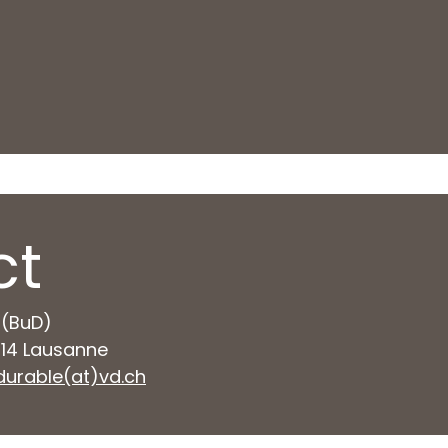
ct
 (BuD)
014 Lausanne
.durable(at)vd.ch