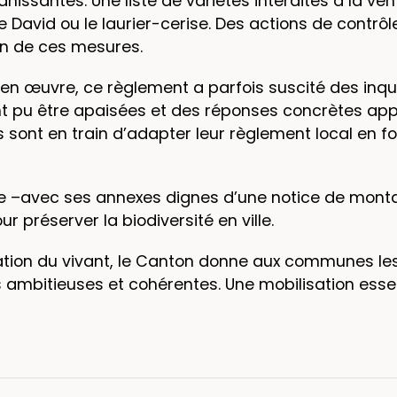
issantes. Une liste de variétés interdites à la vent
e David ou le laurier-cerise. Des actions de contrô
on de ces mesures.
n œuvre, ce règlement a parfois suscité des inqu
ont pu être apaisées et des réponses concrètes app
ont en train d’adapter leur règlement local en fo
se –avec ses annexes dignes d’une notice de mont
ur préserver la biodiversité en ville.
rvation du vivant, le Canton donne aux communes l
s ambitieuses et cohérentes. Une mobilisation essen