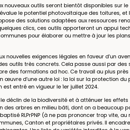
eux nouveaux outils seront bientôt disponibles sur le
évalue le potentiel photovoltaïque des toitures, et
opose des solutions adaptées aux ressources renou
uelques clics, ces outils apporteront un appui tec
 communes pour élaborer ou mettre à jour les plans
aux nouvelles exigences légales en faveur d’un aven
s outils très concrets. Cela passe aussi par des
re des formations ad hoc. Ce travail au plus près 
vre d’une autre loi : la loi sur la protection du 
st entré en vigueur le 1er juillet 2024.
r le déclin de la biodiversité et à atténuer les eff
n des arbres en milieu bâti, dont on a beaucoup p
aptisé RLPrPNP (à ne pas prononcer trop vite, au r
communes, Canton et propriétaires privés. Il encad