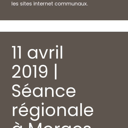
les sites internet communaux.
11 avril
2019 |
Séance
régionale