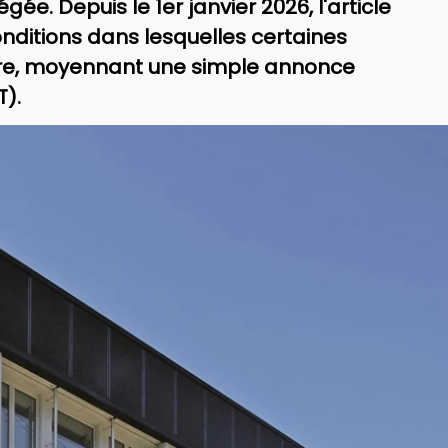
e. Depuis le 1er janvier 2026, l'article
onditions dans lesquelles certaines
ruire, moyennant une simple annonce
T).