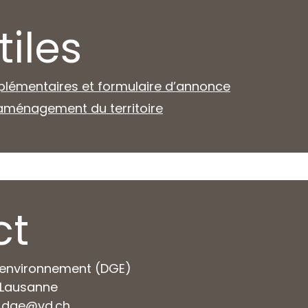
tiles
lémentaires et formulaire d’annonce
aménagement du territoire
ct
l'environnement (DGE)
4 Lausanne
o.dge@vd.ch