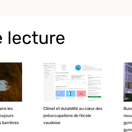
 lecture
Climat et durabilité au cœur des
Buss
ans les
préoccupations de l’école
nouv
toujours
vaudoise
gymn
s barrières
gym