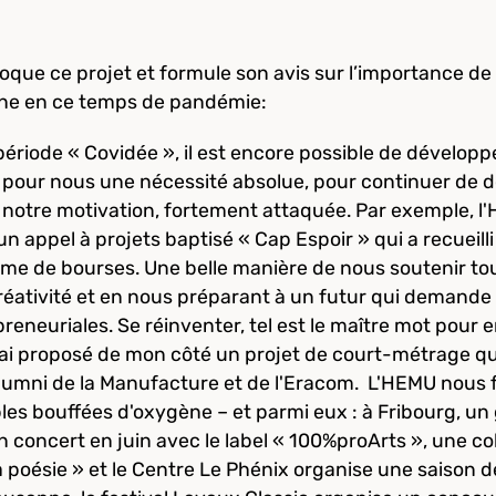
que ce projet et formule son avis sur l’importance de te
ne en ce temps de pandémie:
période « Covidée », il est encore possible de développ
st pour nous une nécessité absolue, pour continuer de 
 notre motivation, fortement attaquée. Par exemple, l
un appel à projets baptisé « Cap Espoir » qui a recueil
orme de bourses. Une belle manière de nous soutenir t
réativité et en nous préparant à un futur qui demande 
neuriales. Se réinventer, tel est le maître mot pour e
'ai proposé de mon côté un projet de court-métrage qui
lumni de la Manufacture et de l'Eracom. L'HEMU nous fa
bles bouffées d'oxygène – et parmi eux : à Fribourg, un
un concert en juin avec le label « 100%proArts », une c
a poésie » et le Centre Le Phénix organise une saison d