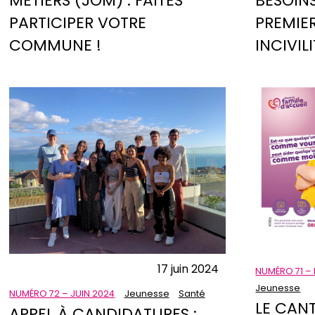
MÉTIERS (JOM) : FAITES
BESOINS
PARTICIPER VOTRE
PREMIE
COMMUNE !
INCIVIL
17 juin 2024
NUMÉRO 71 –
Jeunesse
NUMÉRO 72 – JUIN 2024
Jeunesse
Santé
LE CAN
APPEL À CANDIDATURES :