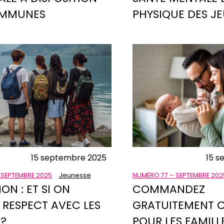
OMMUNES
PHYSIQUE DES J
15 septembre 2025
15 s
 SEPTEMBRE 2025
Jeunesse
NUMÉRO 77 – SEPTEMBRE 202
ION : ET SI ON
COMMANDEZ
 RESPECT AVEC LES
GRATUITEMENT C
 ?
POUR LES FAMILL